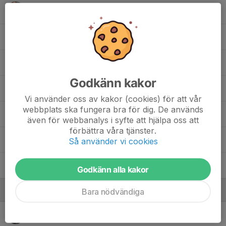
16. Elin Blomberg
25. Madelene Borg
30. Jennifer Pettersson
Godkänn kakor
55. Mimmi Philipsson
, F09
Vi använder oss av kakor (cookies) för att vår
webbplats ska fungera bra för dig. De används
Ronja Carlsson
, Flickjunior
även för webbanalys i syfte att hjälpa oss att
förbättra våra tjänster.
Nora Roos
, Flickjunior
Så använder vi cookies
Amanda Törngren
Godkänn alla kakor
Ledare
Bara nödvändiga
Andreas Borg
Administratör