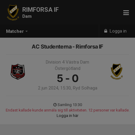
RIMFORSA IF
Dam
Logga in
Matcher
AC Studenterna - Rimforsa IF
Division 4 Västra Dam
Östergötland
5 - 0
2 jun 2024, 15:30, Ryd Solhaga
Samling 13:30
Endast kallade kunde anmäla sig till aktiviteten. 12 personer var kallade.
Logga in här