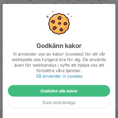
måste man vara/bli medlem i Rimforsa IF, kostar 450 kr/år.
Träningsavgift 300 kr/år samt licenseavgift på 100 kr/år
tillkommer enligt 2026 års avgifter.
Föreningen ordinarie ungdomsverksamhet går före vid
eventuella krockar.
Godkänn kakor
Vi använder oss av kakor (cookies) för att vår
Kommande aktiviteter
webbplats ska fungera bra för dig. De används
även för webbanalys i syfte att hjälpa oss att
Sön 9/8
Motionsinnebandy
förbättra våra tjänster.
08:30-10:00
Åsundahallen
Så använder vi cookies
Hela kalendern
Godkänn alla kakor
Bara nödvändiga