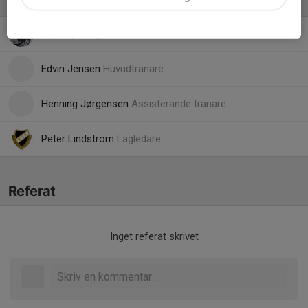
Ledare
Maja Bjerkinger
Målvaktstränare
Edvin Jensen
Huvudtränare
Henning Jørgensen
Assisterande tränare
Peter Lindström
Lagledare
Referat
Inget referat skrivet