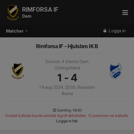
RIMFORSA IF
Dam
Logga in
Matcher
Rimforsa IF - Hjulsbro IK B
Division 4 Västra Dam
Östergötland
1 - 4
14 aug 2024, 20:00, Rimaster
Arena
Samling 18:30
Endast kallade kunde anmäla sig till aktiviteten. 12 personer var kallade.
Logga in här