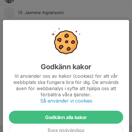
10. Jasmine Ingvarsson
12. Saga Borg
14. Klara Borg
16. Elin Blomberg
Godkänn kakor
24. Edith Djerf
Vi använder oss av kakor (cookies) för att vår
webbplats ska fungera bra för dig. De används
25. Madelene Borg
även för webbanalys i syfte att hjälpa oss att
förbättra våra tjänster.
Så använder vi cookies
55. Mimmi Philipsson
, F09
Godkänn alla kakor
Amanda Törngren
Bara nödvändiga