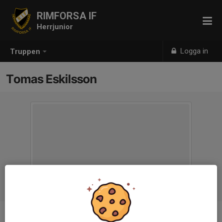
RIMFORSA IF
Herrjunior
Logga in
Truppen
Tomas Eskilsson
Titel
Assisterande Tränare