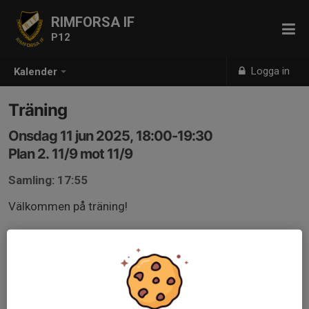
RIMFORSA IF
P12
Logga in
Kalender
Träning
Onsdag 11 jun 2025, 18:00-19:30
Plan 2. 11/9 mot 11/9
Samling: 17:55
Välkommen på träning!
Kom ihåg:
- Fotbollskor.
- Benskydd.
- Namnad vattenflaska.
- Kläder efter väder.