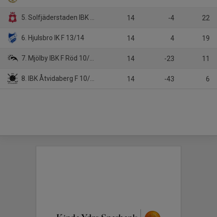
5. Solfjäderstaden IBK F 12
14
-4
22
6. Hjulsbro IK F 13/14
14
4
19
7. Mjölby IBK F Röd 10/12
14
-23
11
8. IBK Åtvidaberg F 10/11
14
-43
6