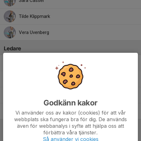
Sara Cassel
Tilde Klippmark
Vera Uvenberg
Ledare
Fredrik Linderbäck
Tränare
Linda Skoglund
Tränare
Peter Klippmark
Tränare
Godkänn kakor
Pontus Brusling
Målvaktstränare
Vi använder oss av kakor (cookies) för att vår
webbplats ska fungera bra för dig. De används
även för webbanalys i syfte att hjälpa oss att
förbättra våra tjänster.
Referat
Så använder vi cookies