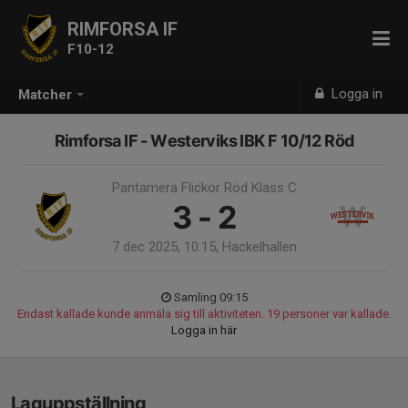
RIMFORSA IF
F10-12
Logga in
Matcher
Rimforsa IF - Westerviks IBK F 10/12 Röd
Pantamera Flickor Röd Klass C
3 - 2
7 dec 2025, 10:15, Hackelhallen
Samling 09:15
Endast kallade kunde anmäla sig till aktiviteten. 19 personer var kallade.
Logga in här
Laguppställning