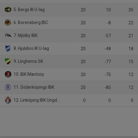
5. Bergs IK U-lag
20
10
35
6. Borensberg IBC
20
-8
22
7. Mjölby IBK
20
-57
21
8. Hjulsbro IK U-lag
20
-48
18
9. Linghems SK
20
-77
15
10. IBK Mantorp
20
-75
12
11. Söderköpings IBK
20
-85
12
12. Linköping IBK Ungdom
0
0
0