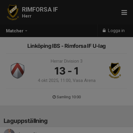
RIMFORSA IF
Herr
Logga in
Matcher
Linköping IBS - Rimforsa IF U-lag
Herrar Division 3
13 - 1
4 okt 2025, 11:00, Vasa Arena
Samling 10:00
Laguppställning