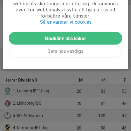
webbplats ska fungera bra för dig. De används
även för webbanalys i syfte att hjälpa oss att
förbättra våra tjänster.
Inget referat skrivet
Så använder vi cookies
Godkänn alla kakor
Bara nödvändiga
Tabell
Herrar Division 3
M
+/-
P
1. Ledberg IBF U-lag
20
83
53
2. Linköping IBS
20
81
48
3. IBF Antvarden
20
120
47
4. Rimforsa IF U-lag
20
56
46