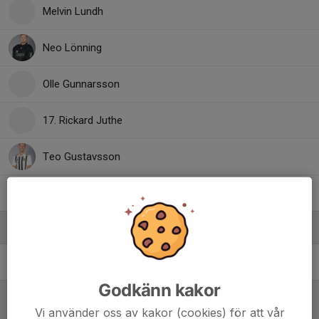
Melvin Lundh
Neo Lönning
Olle Gunnarsson
17. Rickard Juthe
Teo Gustavsson
William Bäcklund
Ledare
Andreas Lundh
Assisterande tränare/Matchcoach U-lag
Godkänn kakor
Vi använder oss av kakor (cookies) för att vår
Referat