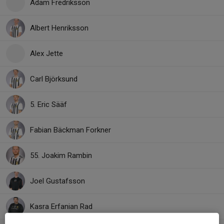
Adam Fredriksson
Albert Henriksson
Alex Jette
Carl Björksund
5. Eric Sääf
Fabian Bäckman Forkner
55. Joakim Rambin
Joel Gustafsson
Kasra Erfanian Rad