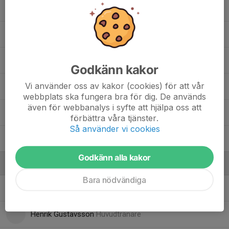
15. Oscar Hellenberg
10. Simon Sverre
Timmy Lindqvist
Godkänn kakor
Vi använder oss av kakor (cookies) för att vår
5. Tobias Claesson
webbplats ska fungera bra för dig. De används
även för webbanalys i syfte att hjälpa oss att
Tobias Johansson
förbättra våra tjänster.
Så använder vi cookies
Viktor Gustavsson
Godkänn alla kakor
Ledare
Bara nödvändiga
Andreas Lundh
Assisterande tränare/Matchcoach U-lag
Henrik Gustavsson
Huvudtränare