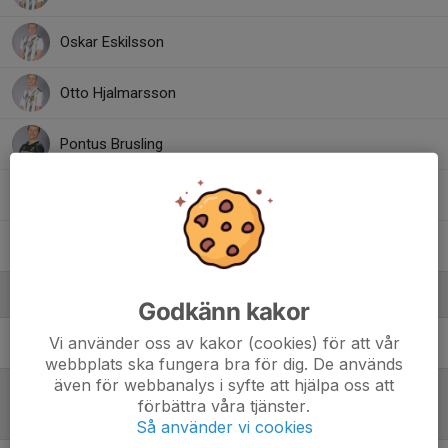
Oskar Eskilsson
Otto Hjalmarsson
Pontus Brusling
Valter Eng
William Hynynen
Ledare
Godkänn kakor
Vi använder oss av kakor (cookies) för att vår
Sebastian Claesson
Tränare
webbplats ska fungera bra för dig. De används
även för webbanalys i syfte att hjälpa oss att
förbättra våra tjänster.
Referat
Så använder vi cookies