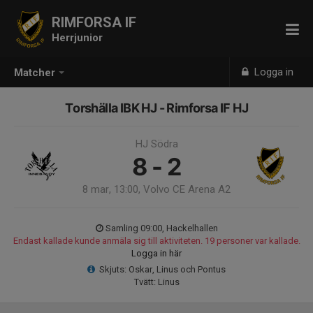
RIMFORSA IF
Herrjunior
Logga in
Matcher
Torshälla IBK HJ - Rimforsa IF HJ
HJ Södra
8 - 2
8 mar, 13:00, Volvo CE Arena A2
Samling 09:00, Hackelhallen
Endast kallade kunde anmäla sig till aktiviteten. 19 personer var kallade.
Logga in här
Skjuts: Oskar, Linus och Pontus
Tvätt: Linus