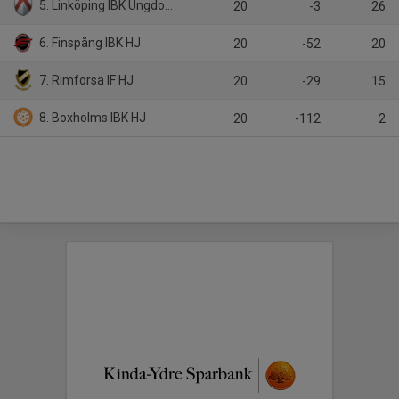
5. Linköping IBK Ungdom HJ Svart
20
-3
26
6. Finspång IBK HJ
20
-52
20
7. Rimforsa IF HJ
20
-29
15
8. Boxholms IBK HJ
20
-112
2