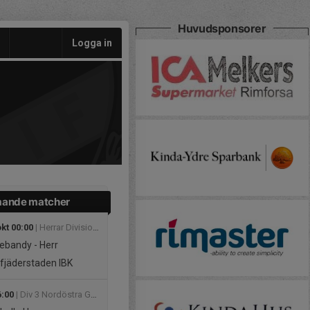
Huvudsponsorer
Logga in
ande matcher
kt 00:00
| Herrar Division 2
ebandy - Herr
fjäderstaden IBK
6:00
| Div 3 Nordöstra Götaland, herr 2026