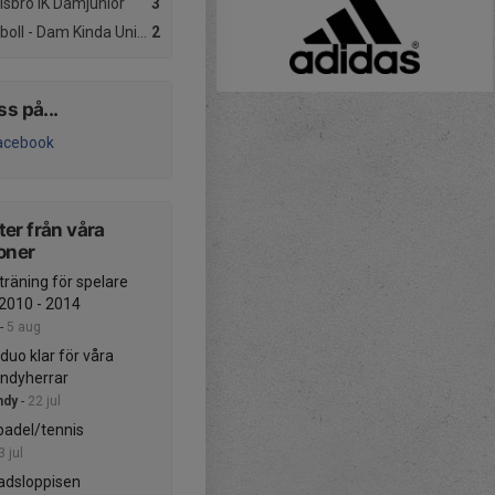
lsbro IK Damjunior
3
boll - Dam
Kinda United
2
ss på...
acebook
er från våra
oner
träning för spelare
2010 - 2014
-
5 aug
duo klar för våra
ndyherrar
ndy
-
22 jul
padel/tennis
3 jul
adsloppisen