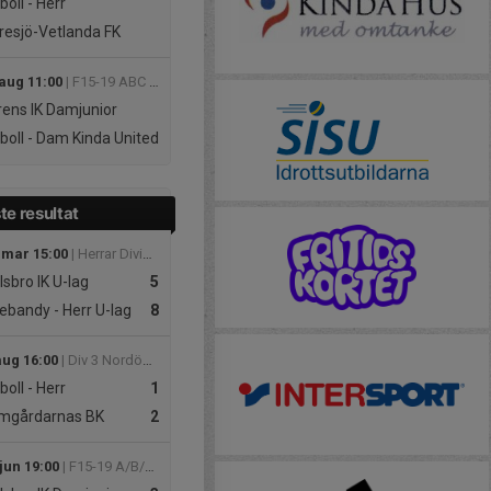
boll - Herr
esjö-Vetlanda FK
 aug 11:00
| F15-19 ABC 2 Höst
ens IK Damjunior
boll - Dam
Kinda United
te resultat
 mar 15:00
| Herrar Division 3
lsbro IK U-lag
5
ebandy - Herr
U-lag
8
aug 16:00
| Div 3 Nordöstra Götaland, herr 2026
boll - Herr
1
mgårdarnas BK
2
jun 19:00
| F15-19 A/B/C Västra