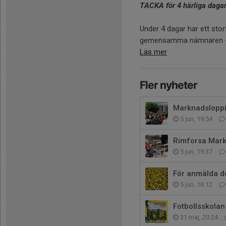
TACKA för 4 härliga daga
Under 4 dagar har ett stor
gemensamma nämnaren -.
Läs mer
Fler nyheter
Marknadslopp
5 jun, 19:54
Rimforsa Mark
5 jun, 19:37
5 jun, 16:12
Fotbollsskolan
31 maj, 20:24