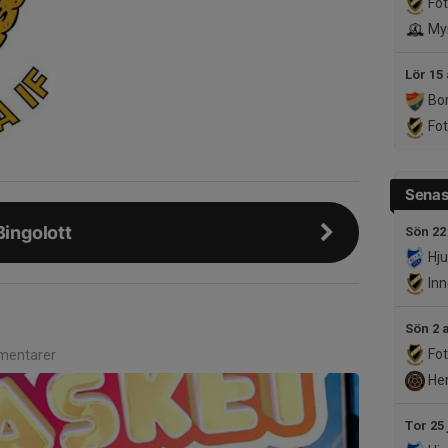
Fot
Myr
Lör 15
Bor
Fot
Senas
Bingolott
Sön 22
Hju
Inn
Sön 2 
entarer
Fot
He
Tor 25 