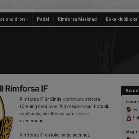
otionsidrott
Padel
Rimforsa Marknad
Boka klubblokal
l Rimforsa IF
Komm
Rimforsa IF är Kinda Kommuns största
Sön 4 o
förening med över 700 medlemmar. Fotboll,
Inn
innebandy, bordtennis samt andra
Sol
evenemang.
Idag 1
Rimforsa IF en lokal angelägenhet.