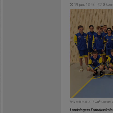
19 jun, 13:43
0 kom
Bild och text: A - L Johansson.
Landslagets Fotbollsskola 