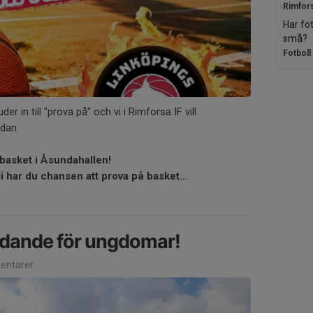
Rimfor
Har fot
små?
Fotboll
er in till "prova på" och vi i Rimforsa IF vill
udan.
basket i Åsundahallen!
 har du chansen att prova på basket...
dande för ungdomar!
ntarer