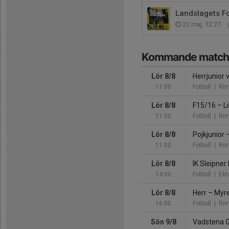
Landslagets Fo
22 maj, 12:27
Kommande match
Lör 8/8
Herrjunior 
11:00
Fotboll
| Rim
Lör 8/8
F15/16
–
Li
11:00
Fotboll
| Rim
Lör 8/8
Pojkjunior
11:00
Fotboll
| Rim
Lör 8/8
IK Sleipner
14:00
Fotboll
| Ekto
Lör 8/8
Herr
–
Myre
16:00
Fotboll
| Rim
Sön 9/8
Vadstena G