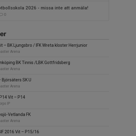
tbollsskola 2026 - missa inte att anmäla!
0
er
vit
–
BK Ljungsbro / IFK Wreta kloster Herrjunior
aster Arena
nköping BK Tinnis /LBK Gottfridsberg
aster Arena
–
Björsäters SK U
aster Arena
 P14 Vit
–
P14
rps IP
sjö-Vetlanda FK
aster Arena
IF 2016 Vit
–
P15/16