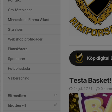
Kontakt
Om föreningen
Minnesfond Emma Allard
Styrelsen
Webshop profilkläder
Planskötare
Köp digital 
Sponsorer
Fotbollsskola
Valberedning
Testa Basket!
24 jul, 17:31
0 komm
Bli medlem
Idrotten vill