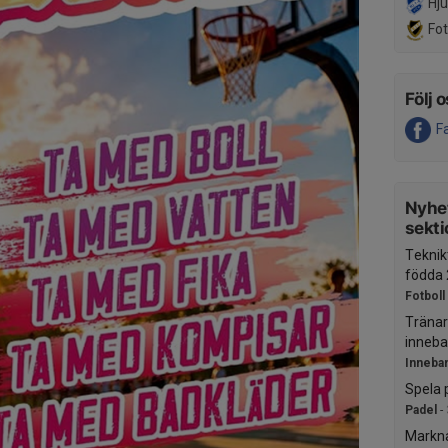
Hju
Fot
Följ o
F
Nyhet
sekti
Teknik
födda 
Fotboll
Tränar
inneba
Inneba
Spela 
Padel
-
Markn