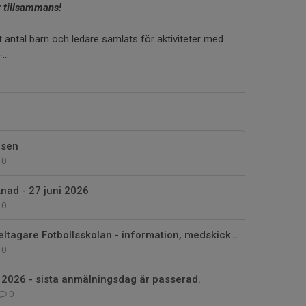
r tillsammans!
t antal barn och ledare samlats för aktiviteter med
..
isen
0
nad - 27 juni 2026
0
För anmälda deltagare Fotbollsskolan - information, medskick, tips mm
0
 2026 - sista anmälningsdag är passerad.
0