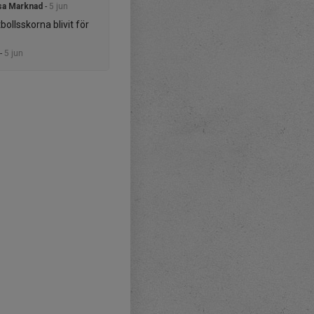
sa Marknad
-
5 jun
bollsskorna blivit för
-
5 jun