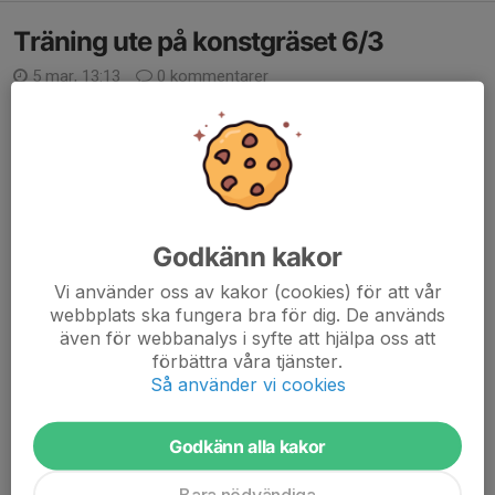
Träning ute på konstgräset 6/3
5 mar, 13:13
0 kommentarer
Hej!
Då det nalkas fint väder är morgondagens teknikträning utflyttad
till Rimaster Arena konstgräs
Läs mer
Godkänn kakor
Teknikträning 2010-2012
Vi använder oss av kakor (cookies) för att vår
16 jan, 09:34
0 kommentarer
webbplats ska fungera bra för dig. De används
Här erbjuder vi individuell träning för killar och tjejer födda 2010-
även för webbanalys i syfte att hjälpa oss att
2012 med fokus på teknik. Syftet är individuell utveckling och att
förbättra våra tjänster.
det ska gå att kombinera med den ordinarie verksamheten.
Så använder vi cookies
Träningar på fredagar 16:45...
Godkänn alla kakor
Läs mer
Bara nödvändiga