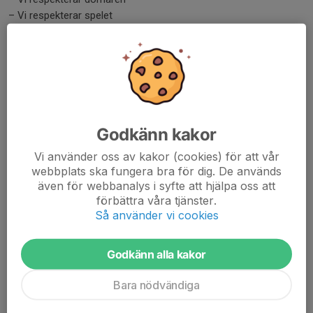
– Vi respekterar spelet
Matchvärdar
Alla lag i ÖFF: s serier ska ha matchvärdar till varje enskild
match. Matchvärden ansvarar vid hemmamatcher för att
välkomna bortalaget och domaren samt för att
Östgötafotbollens RIF-ceremoni genomförs innan match (se
rubriken ovan).
Godkänn kakor
Vi använder oss av kakor (cookies) för att vår
Matchvärdsmanual ungdomsmatcher Rimforsa IF
webbplats ska fungera bra för dig. De används
även för webbanalys i syfte att hjälpa oss att
ÖFF:s 10 punkter för Respekt i Fotboll
förbättra våra tjänster.
Så använder vi cookies
Ny film från ÖFF om Respekt i fotboll
Ny film från ÖFF om Respekt i fotboll
Godkänn alla kakor
Bara nödvändiga