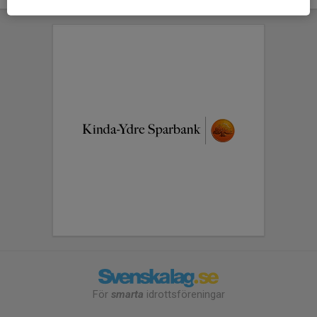
För
smarta
idrottsföreningar