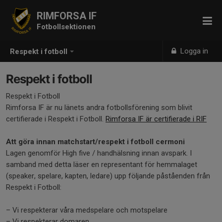
RIMFORSA IF
Fotbollsektionen
Logga in
Respekt i fotboll
Respekt i fotboll
Respekt i Fotboll
Rimforsa IF är nu länets andra fotbollsförening som blivit
certifierade i Respekt i Fotboll.
Rimforsa IF är certifierade i RIF
Att göra innan matchstart/respekt i fotboll cermoni
Lagen genomför High five / handhälsning innan avspark. I
samband med detta läser en representant för hemmalaget
(speaker, spelare, kapten, ledare) upp följande påståenden från
Respekt i Fotboll:
– Vi respekterar våra medspelare och motspelare
– Vi respekterar domaren