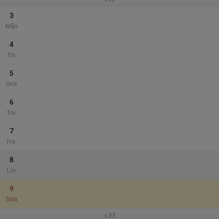
3
Mån
4
Tis
5
Ons
6
Tor
7
Fre
8
Lör
9
Sön
v.33