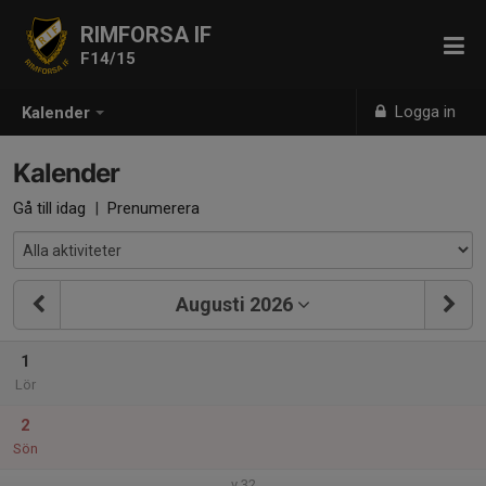
RIMFORSA IF
F14/15
Logga in
Kalender
Kalender
Gå till idag
|
Prenumerera
Augusti 2026
1
Lör
2
Sön
v.32