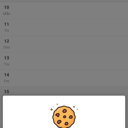
10
Mån
11
Tis
12
Ons
13
Tor
14
Fre
15
Lör
16
Sön
v.34