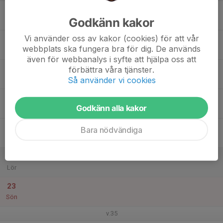
17
Godkänn kakor
Mån
Vi använder oss av kakor (cookies) för att vår
18
webbplats ska fungera bra för dig. De används
Tis
även för webbanalys i syfte att hjälpa oss att
19
förbättra våra tjänster.
Så använder vi cookies
Ons
20
Godkänn alla kakor
Tor
21
Bara nödvändiga
Fre
22
Lör
23
Sön
v.35