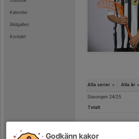
Statistik
Kalender
Bildgalleri
Kontakt
Alla serier
Alla år
Säsongen 24/25
Totalt
Godkänn kakor