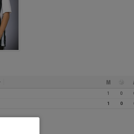
1
0
1
0