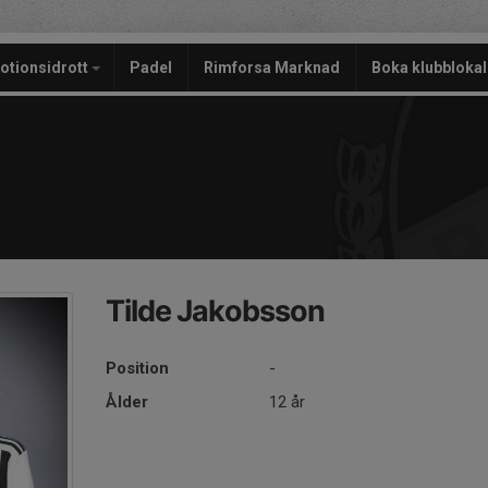
otionsidrott
Padel
Rimforsa Marknad
Boka klubblokal
Tilde Jakobsson
Position
-
Ålder
12 år