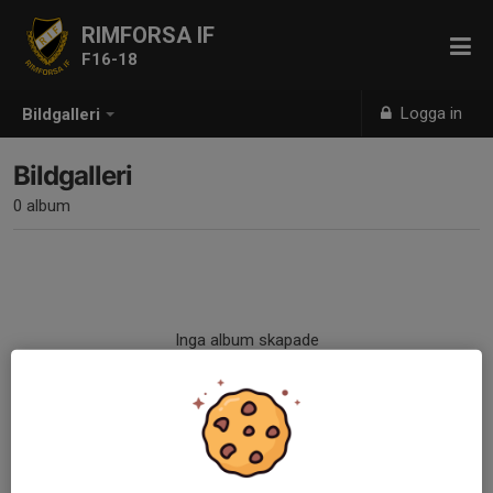
RIMFORSA IF
F16-18
Logga in
Bildgalleri
Bildgalleri
0 album
Inga album skapade