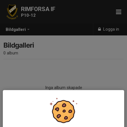
RIMFORSA IF
P10-12
Logga in
Bildgalleri
Bildgalleri
0 album
Inga album skapade