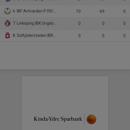
6. IBF Antvarden P 09/11
10
-69
0
7. Linköping IBK Ungdom P 16 Vit
0
0
0
8. Solfjäderstaden IBK P Röd B
0
0
0