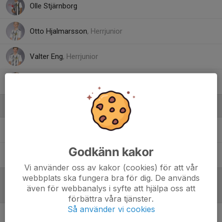
Olle Stjärnborg
Otto Hjalmarsson
, Herrjunior
Valter Eng
, Herrjunior
Vincent Stjerna
Ledare
Andreas Forss
Tränare
Godkänn kakor
Linda Lundh
Tränare
Vi använder oss av kakor (cookies) för att vår
webbplats ska fungera bra för dig. De används
även för webbanalys i syfte att hjälpa oss att
Referat
förbättra våra tjänster.
Så använder vi cookies