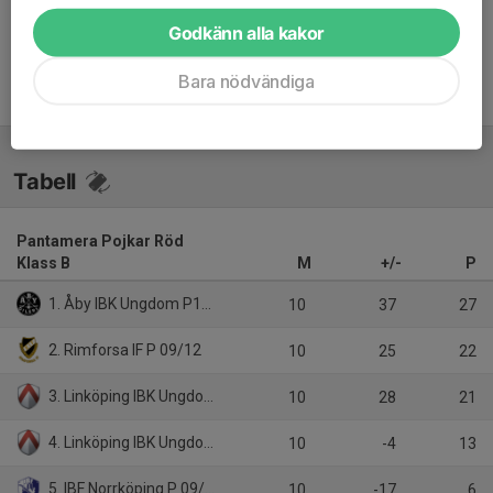
Inget referat skrivet
Godkänn alla kakor
Bara nödvändiga
Tabell
Pantamera Pojkar Röd
Klass B
M
+/-
P
1. Åby IBK Ungdom P10/11 Vit
10
37
27
2. Rimforsa IF P 09/12
10
25
22
3. Linköping IBK Ungdom P 10 Ledberg Vit
10
28
21
4. Linköping IBK Ungdom P 10/11 Svart
10
-4
13
5. IBF Norrköping P 09/11
10
-17
6