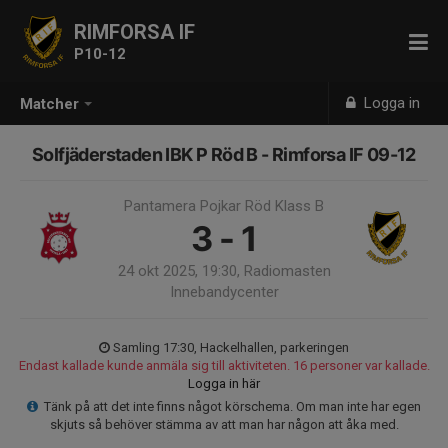
RIMFORSA IF
P10-12
Logga in
Matcher
Solfjäderstaden IBK P Röd B - Rimforsa IF 09-12
Pantamera Pojkar Röd Klass B
3 - 1
24 okt 2025, 19:30, Radiomasten
Innebandycenter
Samling 17:30, Hackelhallen, parkeringen
Endast kallade kunde anmäla sig till aktiviteten. 16 personer var kallade.
Logga in här
Tänk på att det inte finns något körschema. Om man inte har egen
skjuts så behöver stämma av att man har någon att åka med.