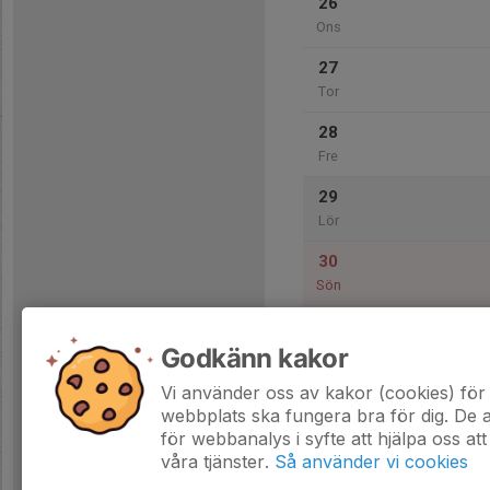
26
Ons
27
Tor
28
Fre
29
Lör
30
Sön
Godkänn kakor
31
Mån
Vi använder oss av kakor (cookies) för 
webbplats ska fungera bra för dig. De
för webbanalys i syfte att hjälpa oss att
våra tjänster.
Så använder vi cookies