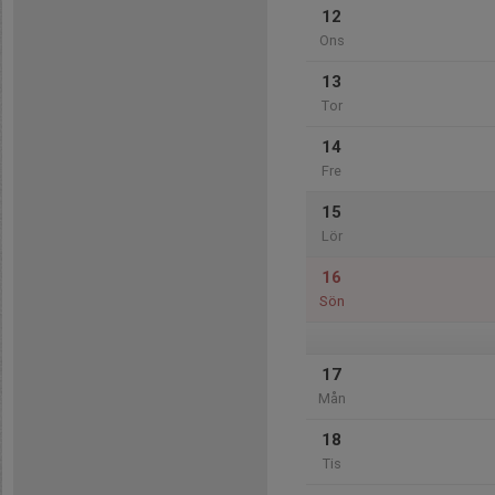
12
Ons
13
Tor
14
Fre
15
Lör
16
Sön
17
Mån
18
Tis