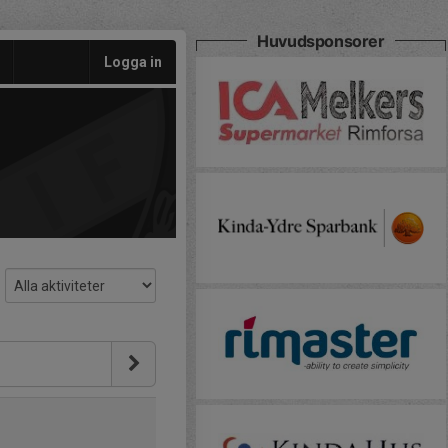
Huvudsponsorer
Logga in