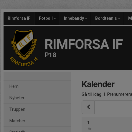
Rimforsa IF
Fotboll
Innebandy
Bordtennis
M
RIMFORSA IF
P18
Kalender
Hem
Gå till idag
|
Prenumerer
Nyheter
Truppen
Matcher
1
Lör