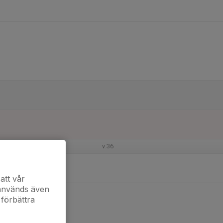
v.36
att vår
 används även
 förbättra