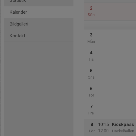
Statistik
2
Kalender
Sön
Bildgalleri
3
Kontakt
Mån
4
Tis
5
Ons
6
Tor
7
Fre
8
10:15
Kioskpass
12:00
Lör
Hackelhallen