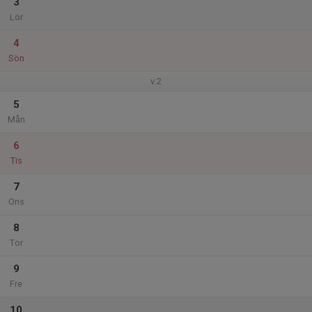
3
Lör
4
Sön
v.2
5
Mån
6
Tis
7
Ons
8
Tor
9
Fre
10