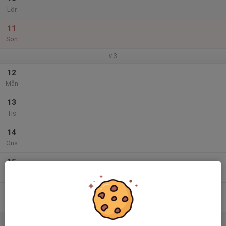
Lör
11
Sön
v.3
12
Mån
13
Tis
14
Ons
15
Tor
16
Fre
17