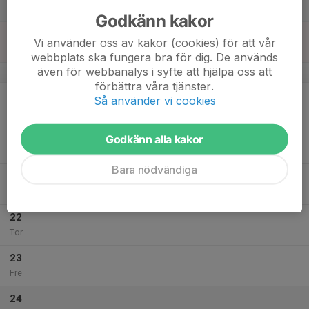
Lör
Godkänn kakor
18
Vi använder oss av kakor (cookies) för att vår
Sön
webbplats ska fungera bra för dig. De används
även för webbanalys i syfte att hjälpa oss att
v.4
förbättra våra tjänster.
19
Så använder vi cookies
Mån
20
Godkänn alla kakor
Tis
Bara nödvändiga
21
Ons
22
Tor
23
Fre
24